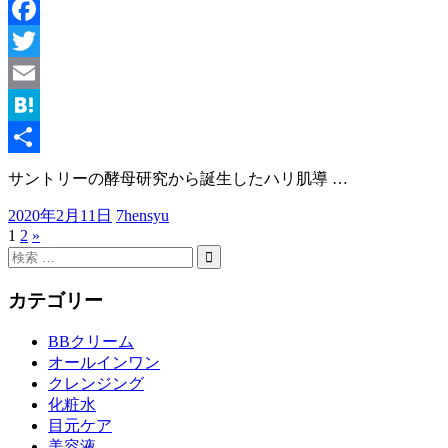
Facebook
Twitter
Email
Hatena
共
サントリーの酵母研究から誕生したハリ肌導
…
有
2020年2月11日
7hensyu
1
2
次
»
投
検
の
稿
索
検
記
索
対
カテゴリー
事
ナ
象:
ビ
BBクリーム
オールインワン
ゲ
クレンジング
ー
化粧水
目元ケア
シ
美容液