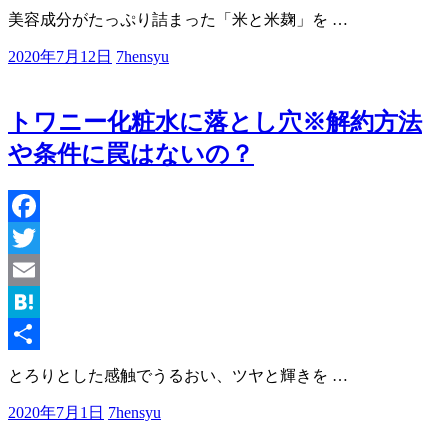
共
美容成分がたっぷり詰まった「米と米麹」を
…
有
2020年7月12日
7hensyu
トワニー化粧水に落とし穴※解約方法
や条件に罠はないの？
Facebook
Twitter
Email
Hatena
共
とろりとした感触でうるおい、ツヤと輝きを
…
有
2020年7月1日
7hensyu