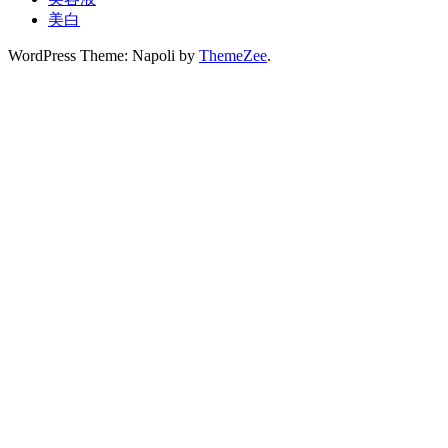
ョ
美白
ン
WordPress Theme: Napoli by
ThemeZee
.