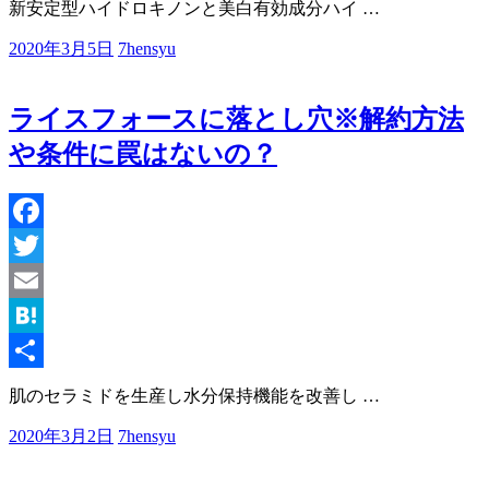
新安定型ハイドロキノンと美白有効成分ハイ
…
有
2020年3月5日
7hensyu
ライスフォースに落とし穴※解約方法
や条件に罠はないの？
Facebook
Twitter
Email
Hatena
共
肌のセラミドを生産し水分保持機能を改善し
…
有
2020年3月2日
7hensyu