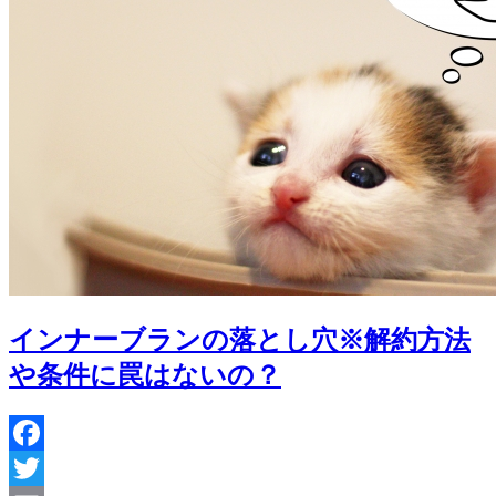
は
な
い
の
か
を
深
掘
り！
インナーブランの落とし穴※解約方法
や条件に罠はないの？
Facebook