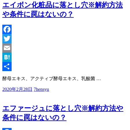
エイボン化粧品に落とし穴※解約方法
や条件に罠はないの？
Facebook
Twitter
Email
Hatena
共
酵母エキス、アクティブ酵母エキス、乳酸菌
…
有
2020年2月28日
7hensyu
エファージュに落とし穴※解約方法や
条件に罠はないの？