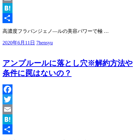
Email
Hatena
共
高濃度フラバンジェノ―ルの美容パワーで極
…
有
2020年6月11日
7hensyu
アンプルールに落とし穴※解約方法や
条件に罠はないの？
Facebook
Twitter
Email
Hatena
共