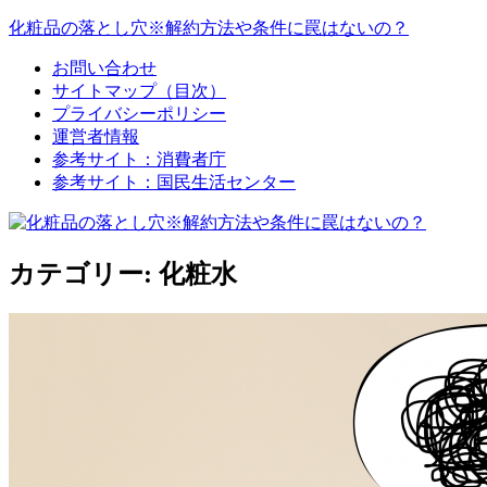
コ
化粧品の落とし穴※解約方法や条件に罠はないの？
ン
お問い合わせ
テ
化
サイトマップ（目次）
ン
粧
プライバシーポリシー
ツ
品
運営者情報
へ
の
参考サイト：消費者庁
ス
落
参考サイト：国民生活センター
キ
と
ッ
し
プ
穴
※
カテゴリー:
化粧水
解
約
方
法
や
条
件
に
罠