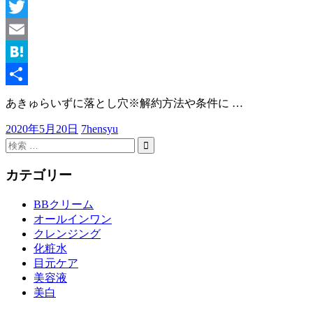
は
Facebook
な
Twitter
い
の
Email
か
Hatena
を
深
共
あきゅらいずに落とし穴※解約方法や条件に
…
掘
有
り！
2020年5月20日
7hensyu
検
索
検
索
対
カテゴリー
象:
BBクリーム
オールインワン
クレンジング
化粧水
目元ケア
美容液
美白