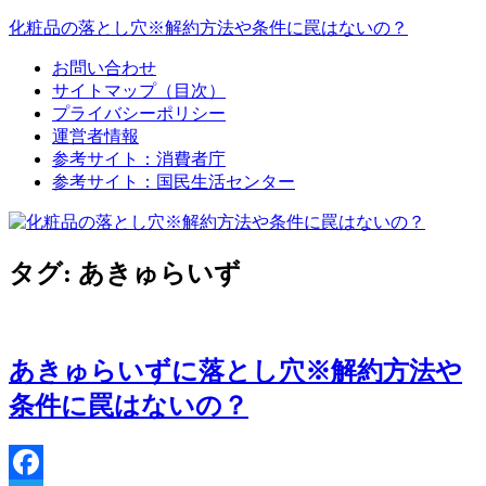
コ
化粧品の落とし穴※解約方法や条件に罠はないの？
ン
お問い合わせ
テ
化
サイトマップ（目次）
ン
粧
プライバシーポリシー
ツ
品
運営者情報
へ
の
参考サイト：消費者庁
ス
落
参考サイト：国民生活センター
キ
と
ッ
し
プ
穴
※
タグ:
あきゅらいず
解
約
方
法
あきゅらいずに落とし穴※解約方法や
や
条件に罠はないの？
条
件
に
罠